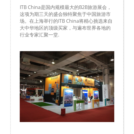
ITB China
是国内规模最大的
B2B
旅游展会，
这项为期三天的盛会独特聚焦于中国旅游市
场。在上海举行的
ITB China
将精心挑选来自
大中华地区的顶级买家，与遍布世界各地的
行业专家汇聚一堂
.